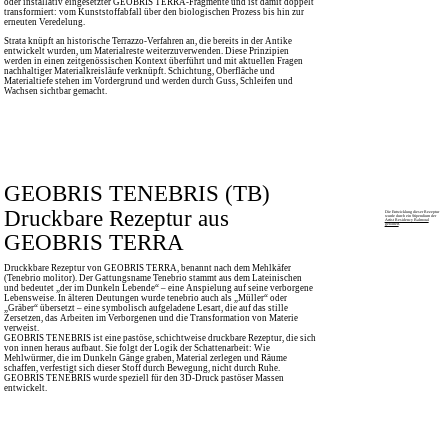
oder installativ eingesetzter GEOBRIS TERRA-Fragmente und ist damit doppelt
transformiert: vom Kunststoffabfall über den biologischen Prozess bis hin zur
erneuten Veredelung.
Strata knüpft an historische Terrazzo-Verfahren an, die bereits in der Antike
entwickelt wurden, um Materialreste weiterzuverwenden. Diese Prinzipien
werden in einen zeitgenössischen Kontext überführt und mit aktuellen Fragen
nachhaltiger Materialkreisläufe verknüpft. Schichtung, Oberfläche und
Materialtiefe stehen im Vordergrund und werden durch Guss, Schleifen und
Wachsen sichtbar gemacht.
GEOBRIS TENEBRIS (TB)
Druckbare Rezeptur aus
Die Entwicklung dieser Rezeptur
wurde durch ein Stipendium der
Artist Residency Balmoral
gefördert
.
GEOBRIS TERRA
Druckkbare Rezeptur von GEOBRIS TERRA, benannt nach dem Mehlkäfer
(Tenebrio molitor). Der Gattungsname Tenebrio stammt aus dem Lateinischen
und bedeutet „der im Dunkeln Lebende“ – eine Anspielung auf seine verborgene
Lebensweise. In älteren Deutungen wurde tenebrio auch als „Müller“ oder
„Gräber“ übersetzt – eine symbolisch aufgeladene Lesart, die auf das stille
Zersetzen, das Arbeiten im Verborgenen und die Transformation von Materie
verweist.
GEOBRIS TENEBRIS ist eine pastöse, schichtweise druckbare Rezeptur, die sich
von innen heraus aufbaut. Sie folgt der Logik der Schattenarbeit: Wie
Mehlwürmer, die im Dunkeln Gänge graben, Material zerlegen und Räume
schaffen, verfestigt sich dieser Stoff durch Bewegung, nicht durch Ruhe.
GEOBRIS TENEBRIS wurde speziell für den 3D-Druck pastöser Massen
entwickelt.