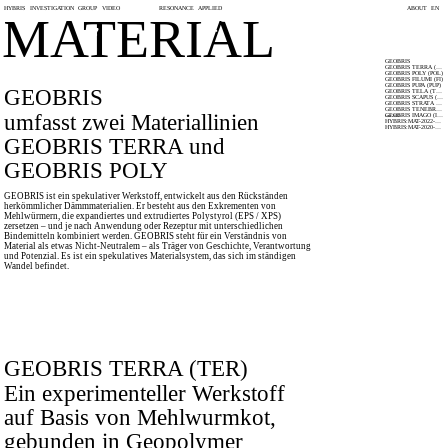
HYBRIS
INVESTIGATION
GROUP
VIDEO
RESONANCE
APPLIED
ABOUT
EN
MATERIAL
GEOBRIS
GEOBRIS TERRA (TER)
GEOBRIS POLY (POL)
GEOBRIS FILUMI (FI)
GEOBRIS PUPA (PUP)
GEOBRIS
GEOBRIS TELA (TEL)
GEOBRIS SCAPUS (SCA)
GEOBRIS STRATA (STR)
GEOBRIS TENEBRIS (TB)
umfasst zwei Materiallinien
GEOBRIS IMAGO (IMG)
seit 2022
HYBRIS:MAT-2022-01-A
HYBRIS:MAT-2020-01-A
GEOBRIS TERRA und
GEOBRIS POLY
GEOBRIS ist ein spekulativer Werkstoff, entwickelt aus den Rückständen
herkömmlicher Dämmmaterialien. Er besteht aus den Exkrementen von
Mehlwürmern, die expandiertes und extrudiertes Polystyrol (EPS / XPS)
zersetzen – und je nach Anwendung oder Rezeptur mit unterschiedlichen
Bindemitteln kombiniert werden. GEOBRIS steht für ein Verständnis von
Material als etwas Nicht-Neutralem – als Träger von Geschichte, Verantwortung
und Potenzial. Es ist ein spekulatives Materialsystem, das sich im ständigen
Wandel befindet.
GEOBRIS TERRA (TER)
Ein experimenteller Werkstoff
auf Basis von Mehlwurmkot,
gebunden in Geopolymer