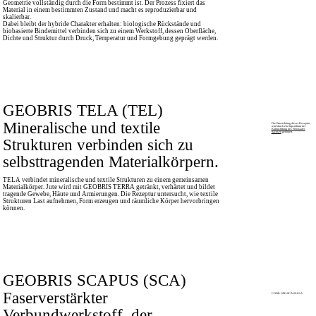
Geometrie vollständig durch die Form bestimmt ist. Der Prozess fixiert das
Material in einem bestimmten Zustand und macht es reproduzierbar und
skalierbar.
Dabei bleibt der hybride Charakter erhalten: biologische Rückstände und
biobasierte Bindemittel verbinden sich zu einem Werkstoff, dessen Oberfläche,
Dichte und Struktur durch Druck, Temperatur und Formgebung geprägt werden.
GEOBRIS TELA (TEL)
Mineralische und textile
Die Entwicklung dieser Rezeptur
wird durch ein Stipendium der
Kulturstiftung des Freistaates
Sachsen
gefördert.
Strukturen verbinden sich zu
selbsttragenden Materialkörpern.
TELA verbindet mineralische und textile Strukturen zu einem gemeinsamen
Materialkörper. Jute wird mit GEOBRIS TERRA getränkt, verhärtet und bildet
tragende Gewebe, Häute und Armierungen. Die Rezeptur untersucht, wie textile
Strukturen Last aufnehmen, Form erzeugen und räumliche Körper hervorbringen
können.
GEOBRIS SCAPUS (SCA)
Faserverstärkter
CODE: GEO-SCA-26-01-A
Verbundwerkstoff, der