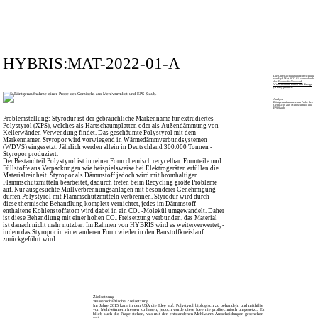
HYBRIS:MAT-2022-01-A
Die Untersuchung und Entwicklung
von Hyb.Mat.2022.01 wurde durch
das
Fraunhofer-Netzwerk
Wissenschaft, Kunst und Design
(WKD)
gefördert.
Analyse
Röntgenaufnahme einer Probe des
Gemischs aus Mehlwurmkot und
EPS-Staub.
Problemstellung: Styrodur ist der gebräuchliche Markenname für extrudiertes
Polystyrol (XPS), welches als Hartschaumplatten oder als Außen­dämmung von
Kellerwänden Verwendung findet. Das geschäumte Polystyrol mit dem
Markennamen Styropor wird vorwiegend in Wärme­dämmver­bundsystemen
(WDVS) eingesetzt. ­Jährlich werden allein in Deutschland 300.000 Tonnen ­
Styropor produziert.
Der Bestandteil Polystyrol ist in reiner Form chemisch recycelbar. Form­teile und
Füllstoffe aus Verpackungen wie beispielsweise bei Elektrogeräten erfüllen die
Materialreinheit. Styropor als Dämmstoff jedoch wird mit bromhaltigen
Flammschutzmitteln bearbeitet, dadurch treten beim Recycling große Probleme
auf. Nur ausgesuchte Müllverbrennungs­anlagen mit besonderer Genehmigung
dürfen Poly­styrol mit Flamm­schutz­mitteln verbrennen. Styrodur wird durch
diese thermische Behandlung komplett vernichtet, jedes im Dämmstoff ­
enthaltene Kohlenstoffatom wird dabei in ein CO₂ -­Molekül umgewandelt. Daher
ist diese Behandlung mit einer hohen CO₂ Frei­setzung verbunden, das Material
ist danach nicht mehr nutzbar. Im Rahmen von HYBRIS wird es weiterverwertet, ­
indem das Styropor in einer anderen Form wieder in den Bau­stoff­­kreis­lauf
zurückgeführt wird.
Zielsetzung
Wissenschaftliche Zielsetzung
Im Jahre 2015 kam in den USA die Idee auf, Polystyrol biologisch zu behandeln und mithilfe
von Mehlwürmern fressen zu lassen, jedoch wurde diese Idee nie großtechnisch umgesetzt. Es
blieb auch die Frage stehen, was mit den entstandenen Mehlwurm-Ausscheidungen geschehen
soll.