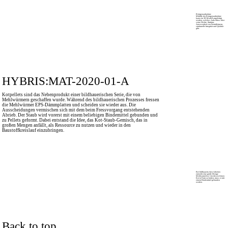
Röntgenaufnahme
Mithilfe der Röntgenaufnahme
kann ein 3D Modell angefertigt
werden, welches Aufschluss über
seine Dichte, Struktur,
Anwesenheit von Fremdkörpern,
strukturelle Integrität und ­Qualität
gibt.
HYBRIS:MAT-2020-01-A
Kotpellets sind das Nebenprodukt einer bildhauerischen Serie, die von
Mehlwürmern geschaffen wurde. Während des bildhauerischen Prozesses fressen
die Mehlwürmer EPS-Dämmplatten und scheiden sie wieder aus. Die
Ausscheidungen vermischen sich mit dem beim Fressvorgang entstehenden
Abrieb. Der Staub wird vorerst mit einem beliebigen Bindemittel gebunden und
zu Pellets geformt. Dabei entstand die Idee, das Kot-Staub-Gemisch, das in
großen Mengen anfällt, als Ressource zu nutzen und wieder in den
Baustoffkreislauf einzubringen.
Bei bildhauerischen Arbeiten
entsteht eine große Menge
Mehlwurm-Kot. Um diesen feinen
Kot in Form zu halten, muss er mit
einem Bindemittel gebunden
werden.
Back to top