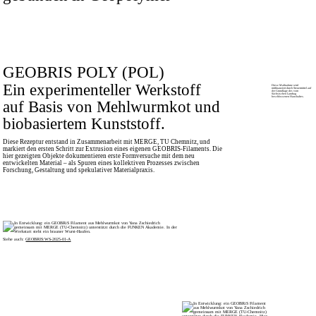
GEOBRIS POLY (POL)
Ein experimenteller Werkstoff
Diese Maßnahme wird
mitfinanziert durch Steuermittel auf
der Grundlage des vom
Sächsischen Landtag
beschlossenen Haushaltes.
auf Basis von Mehlwurmkot und
biobasiertem Kunststoff.
Diese Rezeptur entstand in Zusammenarbeit mit MERGE, TU Chemnitz, und
markiert den ersten Schritt zur Extrusion eines eigenen GEOBRIS-Filaments. Die
hier gezeigten Objekte dokumentieren erste Formversuche mit dem neu
entwickelten Material – als Spuren eines kollektiven Prozesses zwischen
Forschung, Gestaltung und spekulativer Materialpraxis.
Siehe auch:
GEOBRIS:WS-2025-01-A