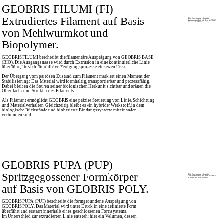
GEOBRIS FILUMI (FI)
Extrudiertes Filament auf Basis
Die Entwicklung erfolgt in
Zusammenarbeit mit dem MERGE
Cluster der TU Chemnitz.
von Mehlwurmkot und
Biopolymer.
GEOBRIS FILUMI beschreibt die filamentäre Ausprägung von GEOBRIS BASE
(BIO). Die Ausgangsmasse wird durch Extrusion in eine kontinuierliche Linie
überführt, die sich für additive Fertigungsprozesse einsetzen lässt.
Der Übergang vom pastösen Zustand zum Filament markiert einen Moment der
Stabilisierung: Das Material wird formhaltig, transportierbar und prozessfähig.
Dabei bleiben die Spuren seiner biologischen Herkunft sichtbar und prägen die
Oberfläche und Struktur des Filaments.
Als Filament ermöglicht GEOBRIS eine präzise Steuerung von Linie, Schichtung
und Materialverhalten. Gleichzeitig bleibt es ein hybrider Werkstoff, in dem
biologische Rückstände und biobasierte Bindungssysteme miteinander
verbunden sind.
GEOBRIS PUPA (PUP)
Spritzgegossener Formkörper
Die Entwicklung erfolgt in
Zusammenarbeit mit dem MERGE
Cluster der TU Chemnitz.
auf Basis von GEOBRIS POLY.
GEOBRIS PUPA (PUP) beschreibt die formgebundene Ausprägung von
GEOBRIS POLY. Das Material wird unter Druck in eine definierte Form
überführt und erstarrt innerhalb eines geschlossenen Formsystems.
Im Unterschied zur extrudierten Linie entsteht hier ein Volumen, dessen