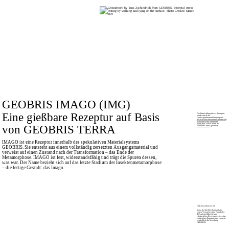
GEOBRIS IMAGO (IMG)
Eine gießbare Rezeptur auf Basis
Die Entwicklung dieser Rezeptur
wurde durch die
Landesgraduiertenförderung des
Sächsischen Staatsministeriums für
Wissenschaft, Kultur und
von GEOBRIS TERRA
Tourismus
sowie durch die
Futurium GmbH
gefördert.
IMAGO ist eine Rezeptur innerhalb des spekulativen Materialsystems
GEOBRIS. Sie entsteht aus einem vollständig zersetzten Ausgangsmaterial und
verweist auf einen Zustand nach der Transformation – das Ende der
Metamorphose. IMAGO ist fest, widerstandsfähig und trägt die Spuren dessen,
was war. Der Name bezieht sich auf das letzte Stadium der Insektenmetamorphose
– die fertige Gestalt: das Imago.
Hyb.Mat.2024.01–20
Yana Zschiedrich baut auf den
ersten Versuchen des Fraunhofer
IBP auf und führt sie zur
erfolgreichen Rezeptur weiter. Aus
zahlreichen Experimenten entsteht
schließlich die Mischung
GEOBRIS.