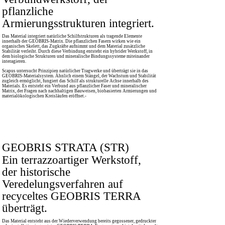
pflanzliche
Armierungsstrukturen integriert.
Das Material integriert natürliche Schilfstrukturen als tragende Elemente
innerhalb der GEOBRIS-Matrix. Die pflanzlichen Fasern wirken wie ein
organisches Skelett, das Zugkräfte aufnimmt und dem Material zusätzliche
Stabilität verleiht. Durch diese Verbindung entsteht ein hybrider Werkstoff, in
dem biologische Strukturen und mineralische Bindungssysteme miteinander
interagieren.
Scapus untersucht Prinzipien natürlicher Tragwerke und überträgt sie in das
GEOBRIS-Materialsystem. Ähnlich einem Stängel, der Wachstum und Stabilität
zugleich ermöglicht, fungiert das Schilf als strukturelle Achse innerhalb des
Materials. Es entsteht ein Verbund aus pflanzlicher Faser und mineralischer
Matrix, der Fragen nach nachhaltigen Bauweisen, biobasierten Armierungen und
materialökologischen Kreisläufen eröffnet.-
GEOBRIS STRATA (STR)
Ein terrazzoartiger Werkstoff,
der historische
Veredelungsverfahren auf
recyceltes GEOBRIS TERRA
überträgt.
Das Material entsteht aus der Wiederverwendung bereits gegossener, gedruckter